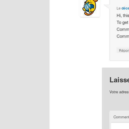
Le
déce
Hi, th
To get
Comme
Comme
Répo
Laiss
Votre adres
Comment