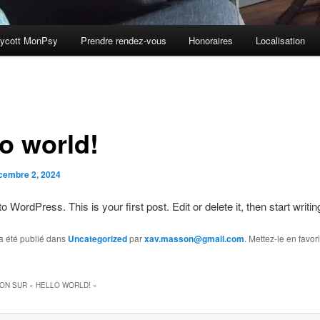
ycott MonPsy
Prendre rendez-vous
Honoraires
Localisation
lo world!
cembre 2, 2024
WordPress. This is your first post. Edit or delete it, then start writin
a été publié dans
Uncategorized
par
xav.masson@gmail.com
. Mettez-le en favor
ION SUR «
HELLO WORLD!
»