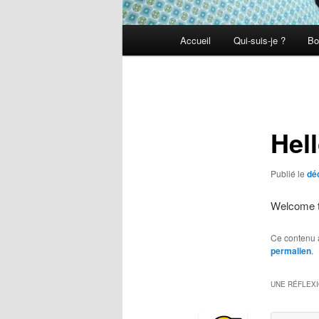
Menu
Accueil
Qui-suis-je ?
Bo
principal
Navigation
des
articles
Hel
Publié le
dé
Welcome to 
Ce contenu 
permalien
.
UNE RÉFLEX