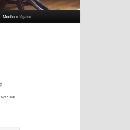
Mentions légales
g!
i avec son