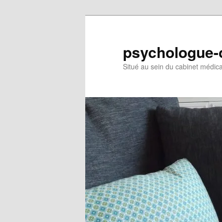
Aller
au
contenu
psychologue-o
principal
Situé au sein du cabinet médic